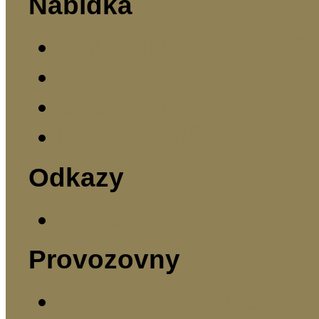
Nabídka
ČALOUNICKÉ PRÁC
KONTAKT
Ukázky prací
Restaurátoři
Odkazy
Sweb
Provozovny
Králův Dvůr u Beroun