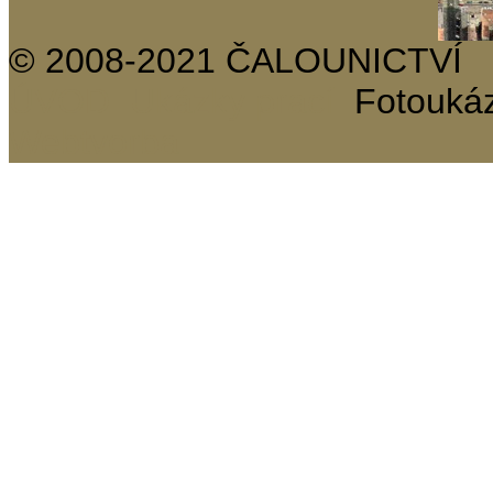
© 2008-2021 ČALOUNICTVÍ
ÚVOD
Ukázky prací
Fotouká
Webtvorba