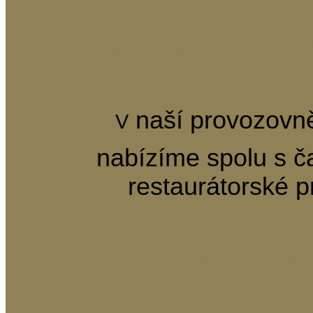
NABÍDKA REST
naší provozovně
V
nabízíme spolu s č
restaurátorské 
www.opra