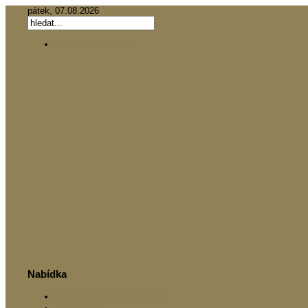
pátek, 07.08.2026
www.calounictvi.net
Nabídka
ČALOUNICKÉ PRÁCE
KONTAKT