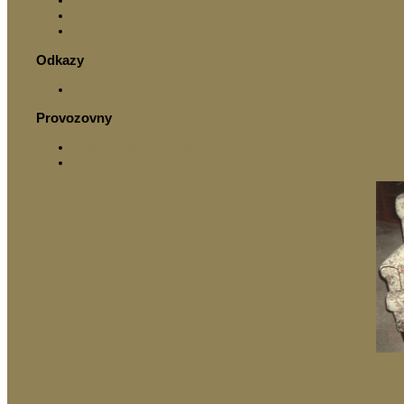
Ukázky prací
Restaurátoři
Odkazy
Sweb
Provozovny
Králův Dvůr u Berouna
Praha 5 Lidická 6